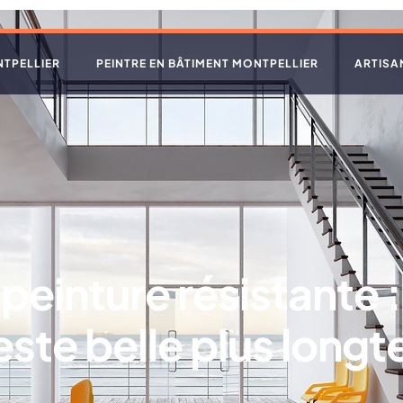
NTPELLIER
PEINTRE EN BÂTIMENT MONTPELLIER
ARTISA
a peinture résistante
reste belle plus long