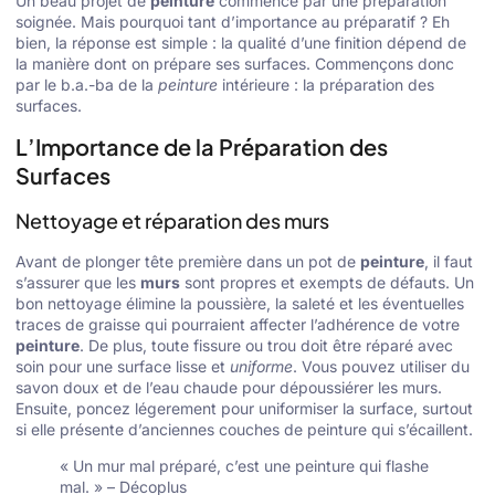
Un beau projet de
peinture
commence par une préparation
soignée. Mais pourquoi tant d’importance au préparatif ? Eh
bien, la réponse est simple : la qualité d’une finition dépend de
la manière dont on prépare ses surfaces. Commençons donc
par le b.a.-ba de la
peinture
intérieure : la préparation des
surfaces.
L’Importance de la Préparation des
Surfaces
Nettoyage et réparation des murs
Avant de plonger tête première dans un pot de
peinture
, il faut
s’assurer que les
murs
sont propres et exempts de défauts. Un
bon nettoyage élimine la poussière, la saleté et les éventuelles
traces de graisse qui pourraient affecter l’adhérence de votre
peinture
. De plus, toute fissure ou trou doit être réparé avec
soin pour une surface lisse et
uniforme
. Vous pouvez utiliser du
savon doux et de l’eau chaude pour dépoussiérer les murs.
Ensuite, poncez légerement pour uniformiser la surface, surtout
si elle présente d’anciennes couches de peinture qui s’écaillent.
« Un mur mal préparé, c’est une peinture qui flashe
mal. » – Décoplus